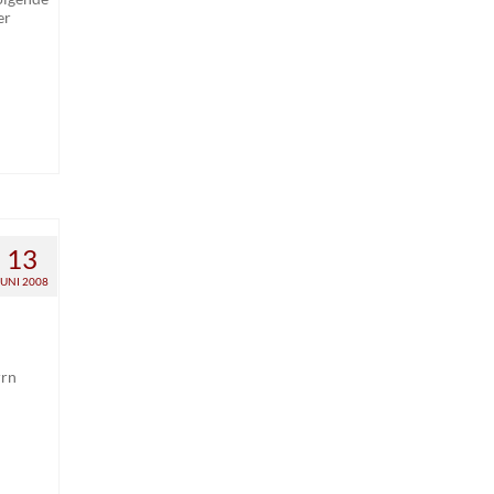
er
13
JUNI 2008
rrn