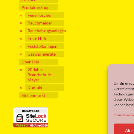
Produkte/Shop
Feuerlöscher
Rauchmelder
Rauchabzugsanlagen
Erste Hilfe
Feststellanlagen
Gaswarngeräte
Über Uns
20 Jahre
Brandschutz
Mayer
Um dir ein o
Kontakt
Geräteinform
Technologien
Stellenmarkt
dieser Websi
können best
Dienste verw
Akze