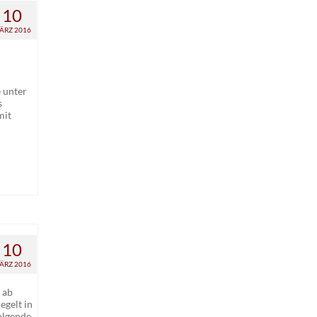
10
ÄRZ 2016
 unter
s
mit
10
ÄRZ 2016
 ab
gelt in
olgende