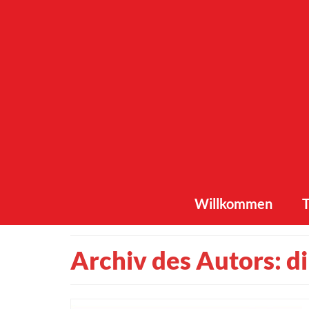
Inhalt
springen
Willkommen
T
Archiv des Autors: d