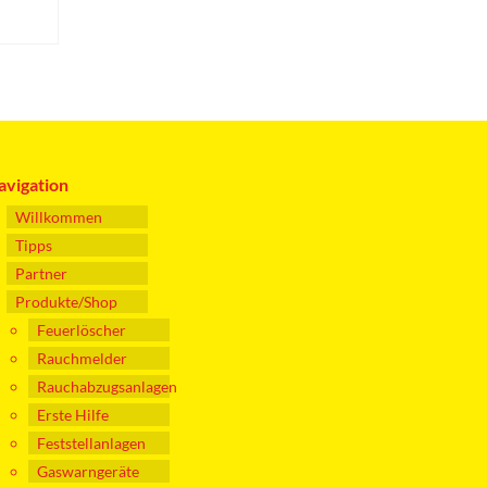
avigation
Willkommen
Tipps
Partner
Produkte/Shop
Feuerlöscher
Rauchmelder
Rauchabzugsanlagen
Erste Hilfe
Feststellanlagen
Gaswarngeräte