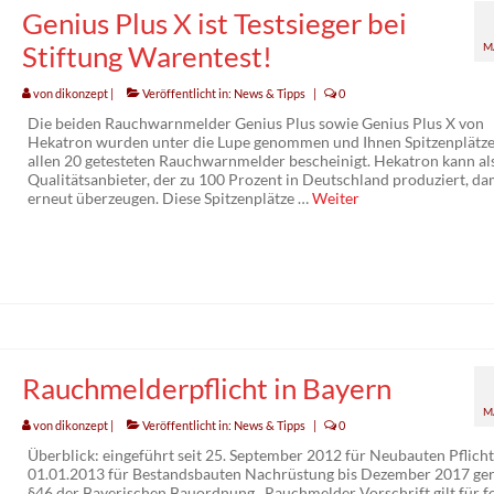
Genius Plus X ist Testsieger bei
Stiftung Warentest!
M
von
dikonzept
|
Veröffentlicht in:
News & Tipps
|
0
Die beiden Rauchwarnmelder Genius Plus sowie Genius Plus X von
Hekatron wurden unter die Lupe genommen und Ihnen Spitzenplätze
allen 20 getesteten Rauchwarnmelder bescheinigt. Hekatron kann al
Qualitätsanbieter, der zu 100 Prozent in Deutschland produziert, da
erneut überzeugen. Diese Spitzenplätze …
Weiter
Rauchmelderpflicht in Bayern
M
von
dikonzept
|
Veröffentlicht in:
News & Tipps
|
0
Überblick: eingeführt seit 25. September 2012 für Neubauten Pflicht
01.01.2013 für Bestandsbauten Nachrüstung bis Dezember 2017 gere
§46 der Bayerischen Bauordnung Rauchmelder Vorschrift gilt für f