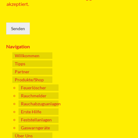
akzeptiert.
Senden
Navigation
Willkommen
Tipps
Partner
Produkte/Shop
Feuerlöscher
Rauchmelder
Rauchabzugsanlagen
Erste Hilfe
Feststellanlagen
Gaswarngeräte
Über Uns