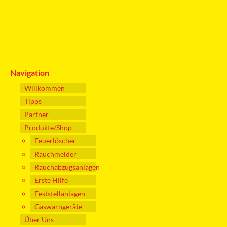
Navigation
Willkommen
Tipps
Partner
Produkte/Shop
Feuerlöscher
Rauchmelder
Rauchabzugsanlagen
Erste Hilfe
Feststellanlagen
Gaswarngeräte
Über Uns