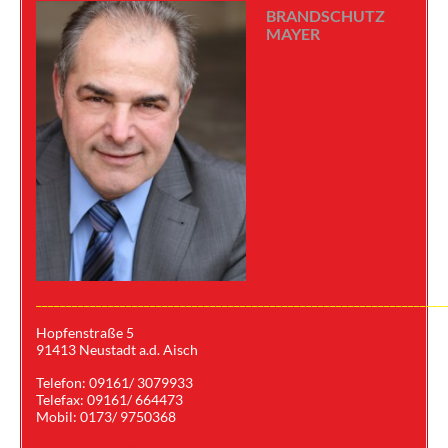
BRANDSCHUTZ
Produkte/Shop
MAYER
Feuerlöscher
Rauchmelder
Rauchabzugsanlagen
Erste Hilfe
Feststellanlagen
Gaswarngeräte
____________________________________________________________________
Über Uns
Hopfenstraße 5
20 Jahre Brandschutz Mayer
91413 Neustadt a.d. Aisch
Telefon: 09161/ 3079933
Kontakt
Telefax: 09161/ 664473
Mobil: 0173/ 9750368
Stellenmarkt