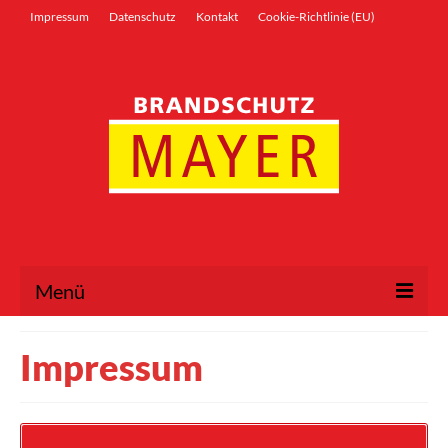
Inhalt
springen
Impressum
Datenschutz
Kontakt
Cookie-Richtlinie (EU)
Menü
Willkommen
Impressum
Tipps
Partner