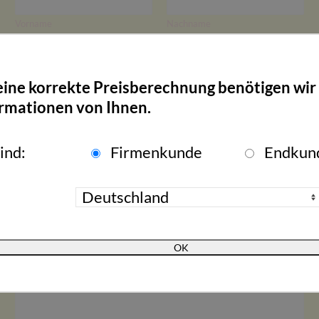
Vorname
Nachname
E-Mail-Adresse
*
eine korrekte Preisberechnung benötigen wir
rmationen von Ihnen.
Anschrift
sind:
Firmenkunde
Endkun
Adresse Zeile 1
Stadt
Region
Postleitzahl
Kommentar oder Nachricht
*