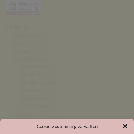
Navigation
Willkommen
Tipps
Partner
Produkte/Shop
Feuerlöscher
Rauchmelder
Rauchabzugsanlagen
Erste Hilfe
Feststellanlagen
Gaswarngeräte
Über Uns
20 Jahre
Cookie-Zustimmung verwalten
Brandschutz
Mayer