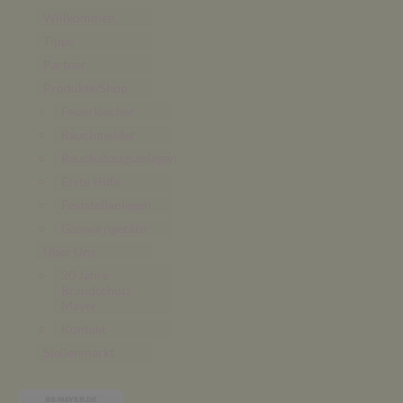
Willkommen
Tipps
Partner
Produkte/Shop
Feuerlöscher
Rauchmelder
Rauchabzugsanlagen
Erste Hilfe
Feststellanlagen
Gaswarngeräte
Über Uns
20 Jahre
Brandschutz
Mayer
Kontakt
Stellenmarkt