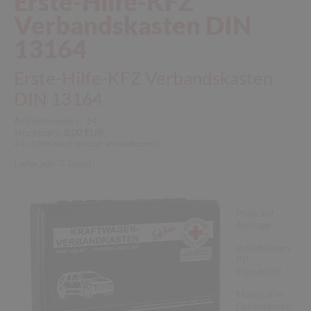
Erste-Hilfe-KFZ
Produkte/Shop
Verbandskasten DIN
13164
Feuerlöscher
Rauchmelder
Erste-Hilfe-KFZ Verbandskasten
DIN 13164
Rauchabzugsanlagen
Artikelnummer:
14
Erste Hilfe
Stückpreis:
0,00 EUR
(inkl. 0,00% MwSt. und zzgl.
Versandkosten
)
Feststellanlagen
Lieferzeit:
7 Tag(e)
Gaswarngeräte
Preis auf
Über Uns
Anfrage
20 Jahre Brandschutz Mayer
In Robustem
PP-
Kontakt
Kunststoff.
Material in
Stellenmarkt
Folientasche