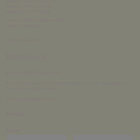
Telefon: 09161/ 3079933
Telefax: 09161/ 664473
Mobil: 0173/ 9750368
mayer-brandschutz@email.de
www.bs-mayer.de
212433
Besucher
Warenkorb
Keine Artikel im Warenkorb
Für Produkte nach EU Leistungsortregel wird der Steuersatz von
Deutschland angewendet.
Preiseinstellungen ändern
Kontakt
Name
*