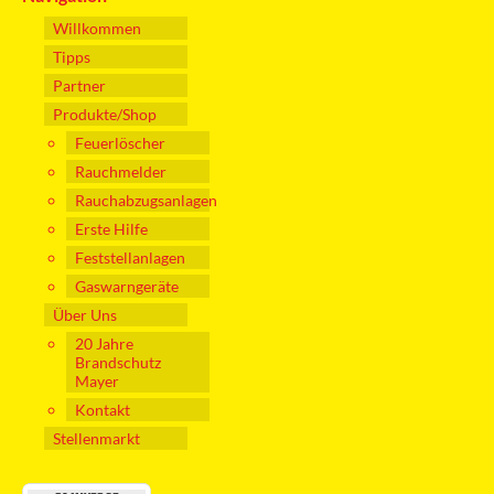
Willkommen
Tipps
Partner
Produkte/Shop
Feuerlöscher
Rauchmelder
Rauchabzugsanlagen
Erste Hilfe
Feststellanlagen
Gaswarngeräte
Über Uns
20 Jahre
Brandschutz
Mayer
Kontakt
Stellenmarkt