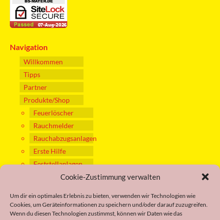
Navigation
Willkommen
Tipps
Partner
Produkte/Shop
Feuerlöscher
Rauchmelder
Rauchabzugsanlagen
Erste Hilfe
Feststellanlagen
Cookie-Zustimmung verwalten
Gaswarngeräte
Über Uns
Um dir ein optimales Erlebnis zu bieten, verwenden wir Technologien wie
20 Jahre
Cookies, um Geräteinformationen zu speichern und/oder darauf zuzugreifen.
Brandschutz
Wenn du diesen Technologien zustimmst, können wir Daten wie das
Mayer