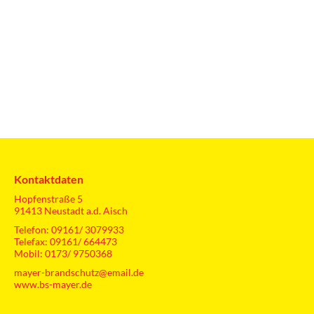
Produkte/Shop
Feuerlöscher
Rauchmelder
Rauchabzugsanlagen
Erste Hilfe
Feststellanlagen
Kontaktdaten
Gaswarngeräte
Hopfenstraße 5
91413 Neustadt a.d. Aisch
Über Uns
Telefon: 09161/ 3079933
Telefax: 09161/ 664473
20 Jahre Brandschutz Mayer
Mobil: 0173/ 9750368
Kontakt
mayer-brandschutz@email.de
www.bs-mayer.de
Stellenmarkt