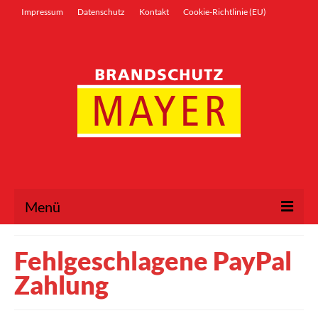
Inhalt
springen
Impressum
Datenschutz
Kontakt
Cookie-Richtlinie (EU)
Menü
Willkommen
Fehlgeschlagene PayPal
Tipps
Zahlung
Partner